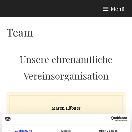
Zum
Menü
Inhalt
RASMASCHU
springen
Team
Unsere ehrenamtliche
Vereinsorganisation
Maren Hübner
Vorstand
Zustimmung
Details
Über Cookies