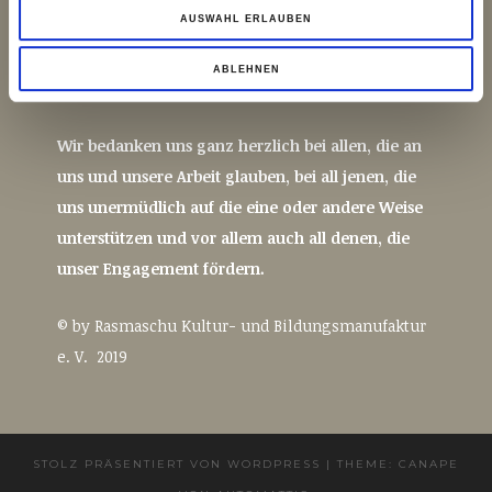
Kultur- und Bildungsmanufaktur e. V.
AUSWAHL ERLAUBEN
ABLEHNEN
Wir bedanken uns ganz herzlich bei allen, die an
uns und unsere Arbeit glauben, bei all jenen, die
uns unermüdlich auf die eine oder andere Weise
unterstützen und vor allem auch all denen, die
unser Engagement fördern.
© by Rasmaschu Kultur- und Bildungsmanufaktur
e. V. 2019
STOLZ PRÄSENTIERT VON WORDPRESS
|
THEME: CANAPE